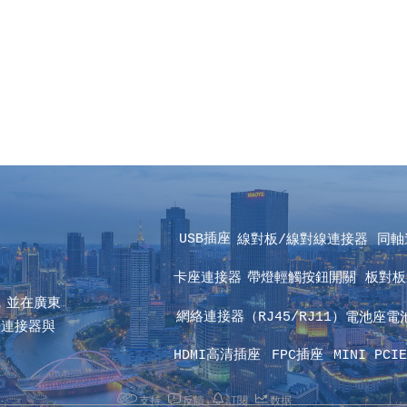
USB插座  
線對板/線對線連接器 
同軸
卡座連接器 
帶燈輕觸按鈕開關
 板對
，並在廣東
 網絡連接器（RJ45/RJ11）
電池座電
密連接器與
HDMI高清插座 
FPC插座 
MINI PCIE
支持
反饋
訂閱
数据