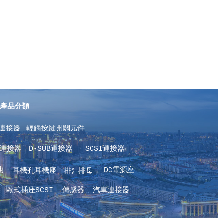
產品分類
連接器 
輕觸按鍵開關元件
板連接器
 D-SUB連接器
 SCSI連接器
池 
DC電源座
耳機孔耳機座 
排針排母
 
歐式插座SCSI 
傳感器 
汽車連接器