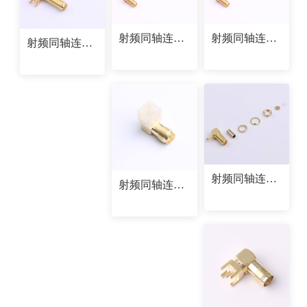
射频同轴连接器 SMA线端 镀金直头11牙SMA母头母针线端（带配件）OP-RF18756011
射频同轴连接器 SMA线端 镀金直头11牙SMA母头母针线端 OP-RF18756011
射频同轴连接器 SMA板端 0-18GHZ 1000VRMS OP-RF2313017
射频同轴连接器 11牙90°弯头SMA线端母头母针 OP-RF175135011
射频同轴连接器 半牙弯头SMA母针板端高度11MM OP-RF14503011