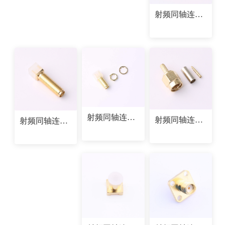
射频同轴连接器 半牙弯头SMA母针板端 90° OP-RF12915048
射频同轴连接器 14牙正脚直插SMA母针板端 OP-RF19565014
射频同轴连接器 SMA线端 SMA公头公针线端 OP-RF1557827
射频同轴连接器 20牙正脚直插SMA母针板端 OP-RF25565020